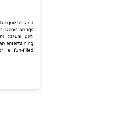
ful quizzes and
ns, Denis brings
om casual get-
 an entertaining
r a fun-filled