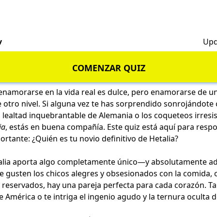
v
Upd
COMENZAR QUIZ
namorarse en la vida real es dulce, pero enamorarse de un
otro nivel. Si alguna vez te has sorprendido sonrojándote 
la lealtad inquebrantable de Alemania o los coqueteos irresis
ia
, estás en buena compañía. Este quiz está aquí para resp
tante: ¿Quién es tu novio definitivo de Hetalia?
alia aporta algo completamente único—y absolutamente a
e gusten los chicos alegres y obsesionados con la comida, o
eservados, hay una pareja perfecta para cada corazón. Tal 
 América o te intriga el ingenio agudo y la ternura oculta d