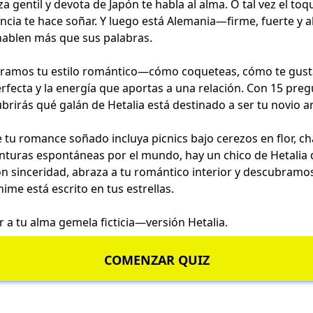
za gentil y devota de Japón te habla al alma. O tal vez el to
cia te hace soñar. Y luego está Alemania—firme, fuerte y a
hablen más que sus palabras.
loramos tu estilo romántico—cómo coqueteas, cómo te gust
erfecta y la energía que aportas a una relación. Con 15 preg
brirás qué galán de Hetalia está destinado a ser tu novio a
e tu romance soñado incluya picnics bajo cerezos en flor, c
turas espontáneas por el mundo, hay un chico de Hetalia q
n sinceridad, abraza a tu romántico interior y descubramo
ime está escrito en tus estrellas.
 a tu alma gemela ficticia—versión Hetalia.
COMENZAR QUIZ