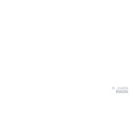
ID · 654FD4
Reportar