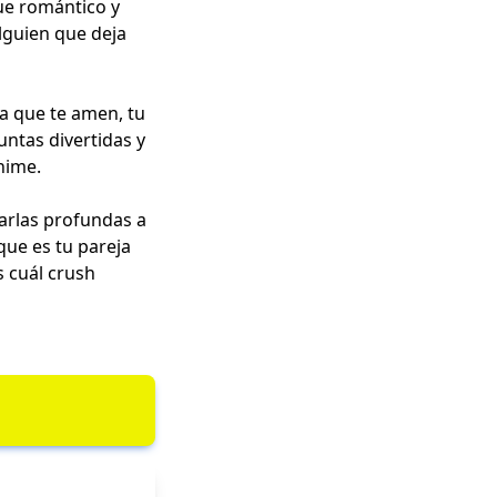
que romántico y
lguien que deja
a que te amen, tu
untas divertidas y
nime.
harlas profundas a
ue es tu pareja
s cuál crush