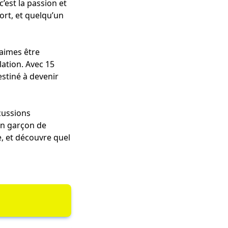
’est la passion et
fort, et quelqu’un
 aimes être
lation. Avec 15
estiné à devenir
cussions
un garçon de
e, et découvre quel