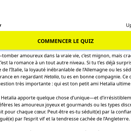
v
Up
COMMENCER LE QUIZ
omber amoureux dans la vraie vie, c’est mignon, mais cr
est la romance à un tout autre niveau. Si tu t’es déjà surpr
 de l’Italie, la loyauté inébranlable de l’Allemagne ou les sé
a France en regardant
Hetalia
, tu es en bonne compagnie. Ce q
stion très importante : qui est ton petit ami Hetalia ultime
Hetalia apporte quelque chose d’unique—et d’irrésistible
réfères les amoureux joyeux et gourmands ou les types discre
it pour chaque cœur. Peut-être es-tu séduit(e) par la confi
gué(e) par l’esprit vif et la tendresse cachée de l’Angleterre.