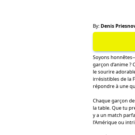
By:
Denis Priesno
Soyons honnêtes—t
garçon d’anime ? C’
le sourire adorable
irrésistibles de l
répondre à une que
Chaque garçon de 
la table. Que tu p
y a un match parfa
l’Amérique ou intri