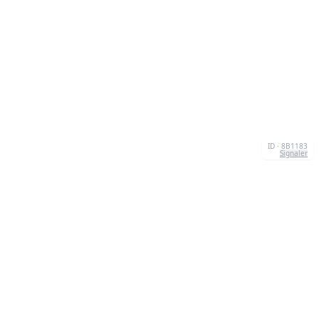
ID · 8B1183
Signaler