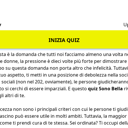
v
U
INIZIA QUIZ
sta è la domanda che tutti noi facciamo almeno una volta ne
le donne, la pressione è dieci volte più forte per dimostrare 
o su questa domanda non porta altro che infelicità. Tuttavia
uo aspetto, ti metti in una posizione di debolezza nella soci
i sociali (non nel 202, ovviamente), le persone giudicheranno
 si cerchi di essere imparziali. E questo
quiz Sono Bella
ri
 altri di te.
lcezza non sono i principali criteri con cui le persone ti giud
 fascino può essere utile in molti ambiti. Tuttavia, la maggior
ome ti prendi cura di te stessa. Sei ordinata? Ti occupi dell