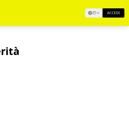
IT
ACCEDI
rità