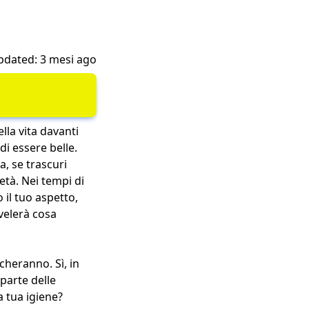
pdated: 3 mesi ago
lla vita davanti
di essere belle.
, se trascuri
età. Nei tempi di
 il tuo aspetto,
velerà cosa
icheranno. Sì, in
 parte delle
a tua igiene?