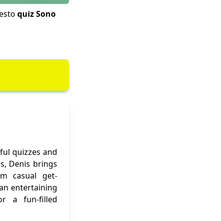
uesto
quiz Sono
ful quizzes and
ns, Denis brings
om casual get-
 an entertaining
r a fun-filled