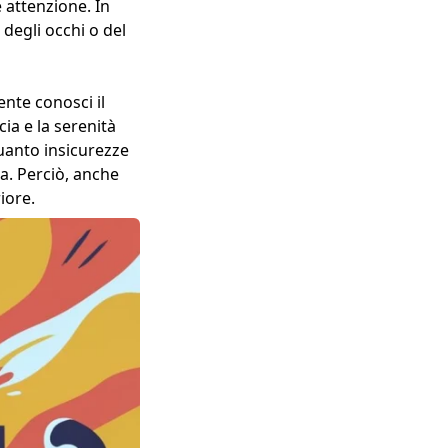
e attenzione. In
 degli occhi o del
nte conosci il
ia e la serenità
quanto insicurezze
a. Perciò, anche
iore.