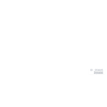
ID · 0FA445
Signaler