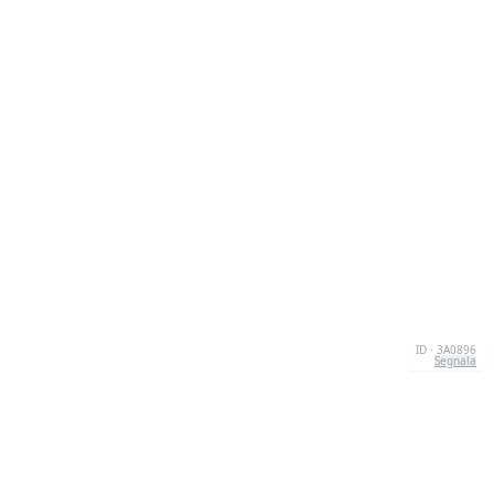
ID · 3A0896
Segnala