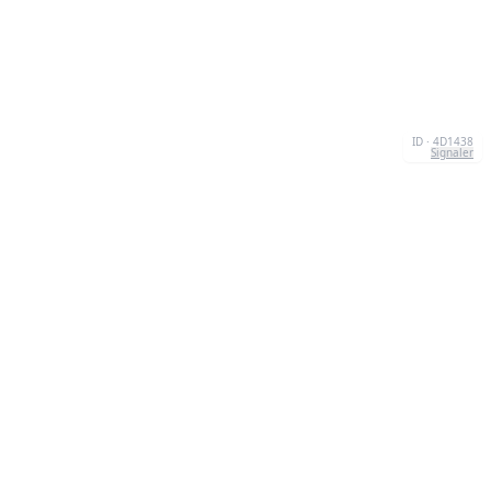
ID · 4D1438
Signaler
À PROPOS
We're your go-to destination for an explosion of