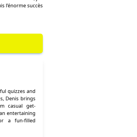
uis l’énorme succès
ful quizzes and
ns, Denis brings
om casual get-
 an entertaining
r a fun-filled