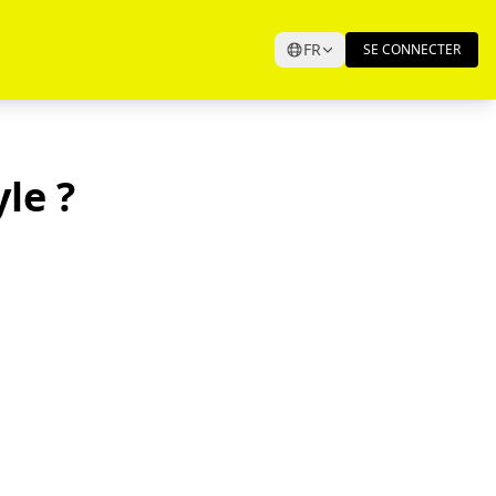
FR
SE CONNECTER
yle ?