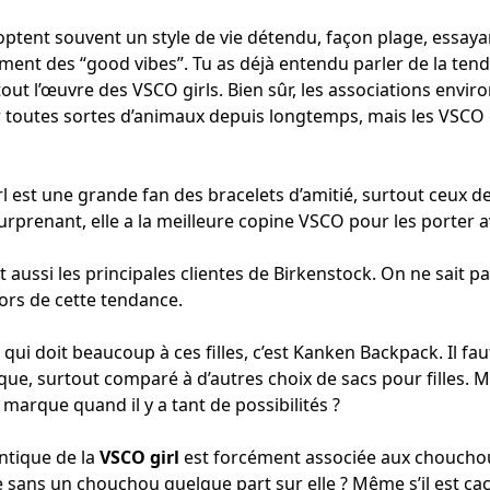
tent souvent un style de vie détendu, façon plage, essayan
ment des “good vibes”. Tu as déjà entendu parler de la ten
rtout l’œuvre des VSCO girls. Bien sûr, les associations env
 toutes sortes d’animaux depuis longtemps, mais les VSCO g
l est une grande fan des bracelets d’amitié, surtout ceux de
surprenant, elle a la meilleure copine VSCO pour les porter av
 aussi les principales clientes de Birkenstock. On ne sait pa
ors de cette tendance.
ui doit beaucoup à ces filles, c’est Kanken Backpack. Il fa
ique, surtout comparé à d’autres choix de sacs pour filles. 
 marque quand il y a tant de possibilités ?
ntique de la
VSCO girl
est forcément associée aux chouchous
le sans un chouchou quelque part sur elle ? Même s’il est cac