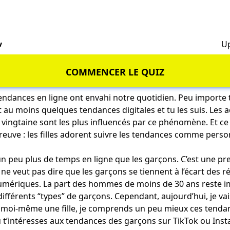
v
Up
COMMENCER LE QUIZ
tendances en ligne ont envahi notre quotidien. Peu importe 
au moins quelques tendances digitales et tu les suis. Les a
vingtaine sont les plus influencés par ce phénomène. Et c
reuve : les filles adorent suivre les tendances comme perso
 un peu plus de temps en ligne que les garçons. C’est une p
a ne veut pas dire que les garçons se tiennent à l’écart des 
umériques. La part des hommes de moins de 30 ans reste im
 différents “types” de garçons. Cependant, aujourd’hui, je v
ant moi-même une fille, je comprends un peu mieux ces tenda
u t’intéresses aux tendances des garçons sur TikTok ou Inst