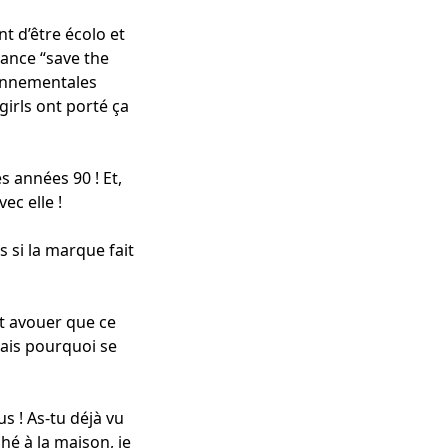
t d’être écolo et
dance “save the
ironnementales
irls ont porté ça
s années 90 ! Et,
ec elle !
s si la marque fait
ut avouer que ce
Mais pourquoi se
 ! As-tu déjà vu
hé à la maison, je