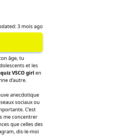
dated: 3 mois ago
ton âge, tu
dolescents et les
e
quiz VSCO girl
en
nne d’autre.
reuve anecdotique
réseaux sociaux ou
portante. C’est
ais me concentrer
nces que celles des
agram, dis-le-moi