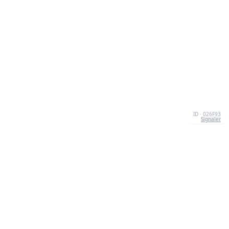
ID · 026F93
Signaler