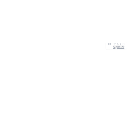
ID · 216D5D
Signaler
CONTACT
Chernivtsi, 58013, UA
admin@quizzboom.com