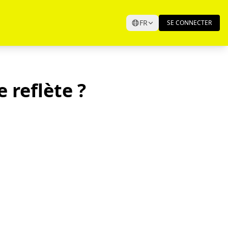
FR
SE CONNECTER
 reflète ?