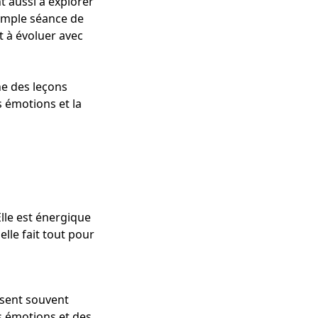
t aussi à explorer
simple séance de
t à évoluer avec
ne des leçons
s émotions et la
Elle est énergique
elle fait tout pour
 sent souvent
es émotions et des