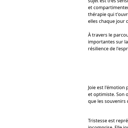
sujet est très sens
et compartimenter 
thérapie qui t'ouv
elles chaque jour 
À travers le parco
importantes sur la
résilience de l'esp
Joie est l'émotion 
et optimiste. Son o
que les souvenirs
Tristesse est rep
incomprise. Elle jo