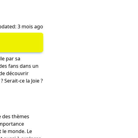
dated: 3 mois ago
le par sa
 des fans dans un
 de découvrir
 Serait-ce la Joie ?
re des thèmes
'importance
t le monde. Le