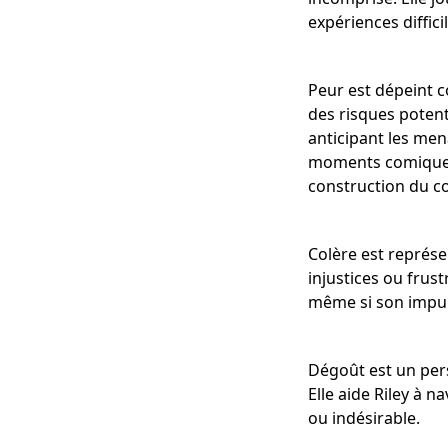
expériences diffici
Peur est dépeint 
des risques potenti
anticipant les men
moments comiques d
construction du c
Colère est représ
injustices ou frust
même si son impuls
Dégoût est un pers
Elle aide Riley à n
ou indésirable.