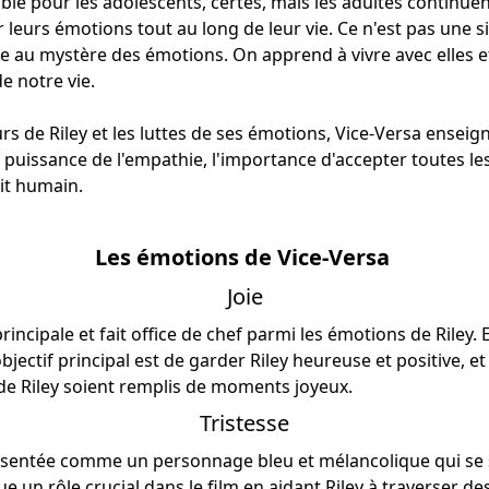
ible pour les adolescents, certes, mais les adultes continuen
leurs émotions tout au long de leur vie. Ce n'est pas une 
re au mystère des émotions. On apprend à vivre avec elles e
de notre vie.
urs de Riley et les luttes de ses émotions, Vice-Versa enseig
 puissance de l'empathie, l'importance d'accepter toutes le
rit humain.
Les émotions de Vice-Versa
Joie
principale et fait office de chef parmi les émotions de Riley. 
bjectif principal est de garder Riley heureuse et positive, et 
 de Riley soient remplis de moments joyeux.
Tristesse
résentée comme un personnage bleu et mélancolique qui se
ue un rôle crucial dans le film en aidant Riley à traverser d