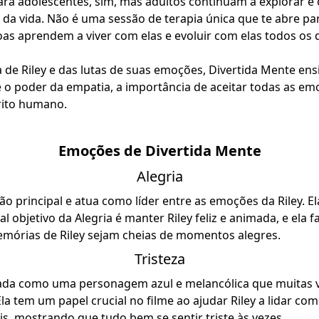
ara adolescentes, sim, mas adultos continuam a explorar e
da vida. Não é uma sessão de terapia única que te abre par
s aprendem a viver com elas e evoluir com elas todos os d
 de Riley e das lutas de suas emoções, Divertida Mente ensi
 o poder da empatia, a importância de aceitar todas as em
írito humano.
Emoções de Divertida Mente
Alegria
ão principal e atua como líder entre as emoções da Riley. El
al objetivo da Alegria é manter Riley feliz e animada, e ela 
emórias de Riley sejam cheias de momentos alegres.
Tristeza
atada como uma personagem azul e melancólica que muitas 
a tem um papel crucial no filme ao ajudar Riley a lidar co
eis, mostrando que tudo bem se sentir triste às vezes.