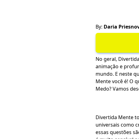
By:
Daria Priesno
No geral, Diverti
animação e profun
mundo. E neste qu
Mente você é! O q
Medo? Vamos desc
Divertida Mente t
universais como c
essas questões são