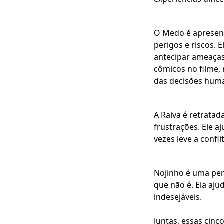
O Medo é apresen
perigos e riscos. 
antecipar ameaça
cômicos no filme
das decisões hum
A Raiva é retrata
frustrações. Ele a
vezes leve a confli
Nojinho é uma per
que não é. Ela aju
indesejáveis.
Juntas, essas cinc