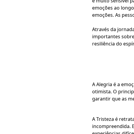
é muito sensível p
emoções ao longo 
emoções. As pessoa
Através da jornada
importantes sobre
resiliência do esp
A Alegria é a emoç
otimista. O princip
garantir que as m
A Tristeza é retr
incompreendida. El
experiências difíc