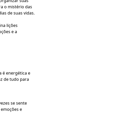
 organizar suas
a o mistério das
ias de suas vidas.
na lições
oções e a
a é energética e
faz de tudo para
vezes se sente
m emoções e