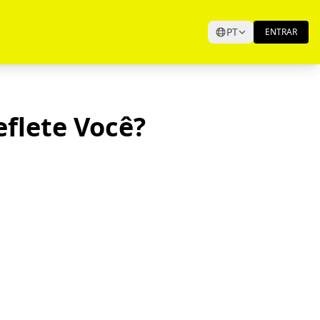
PT
ENTRAR
flete Você?