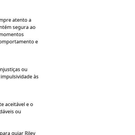
mpre atento a
mantém segura ao
m momentos
comportamento e
njustiças ou
 impulsividade às
 aceitável e o
adáveis ou
para guiar Riley