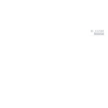
ID · E225BE
Reportar
CONTATO
Chernivtsi, 58013, UA
admin@quizzboom.com
+ 38 066 11 89 88 7