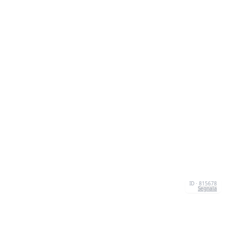
ID · 815678
Segnala