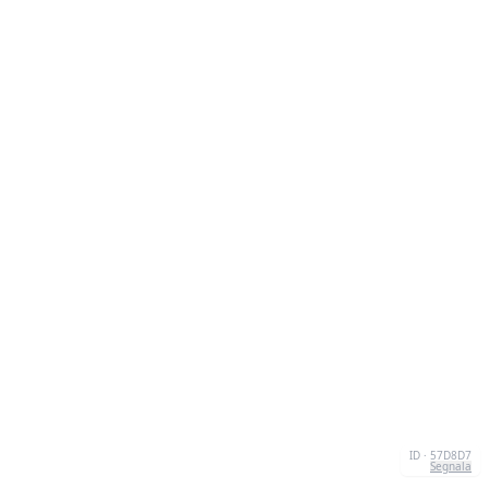
ID · 57D8D7
Segnala