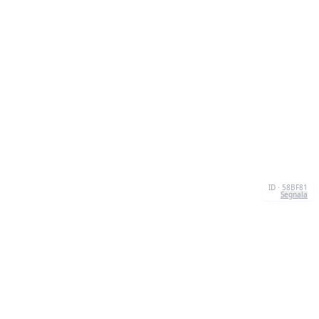
ID · 58BF81
Segnala