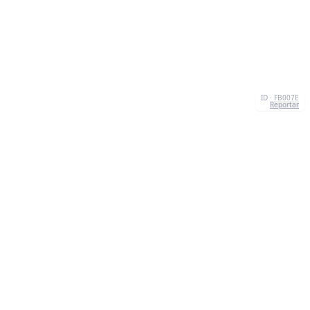
ID · FB007E
Reportar
SOBRE NÓS
We're your go-to destination for an explosion of