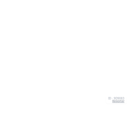
ID · 9D9083
Reportar