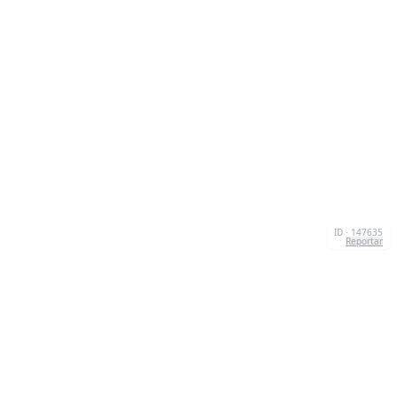
ID · 147635
Reportar