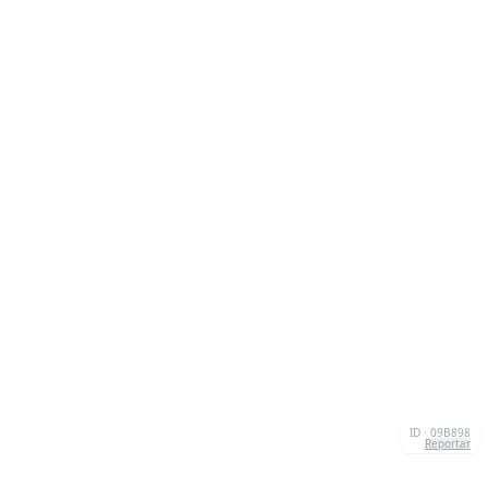
ID · 09B898
Reportar