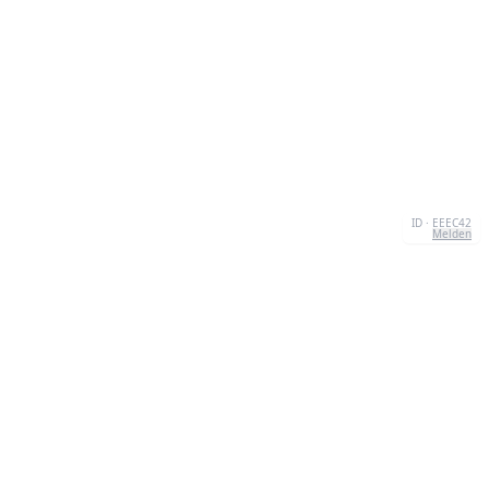
ID · EEEC42
Melden