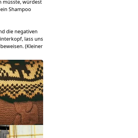
n müsste, würdest
m ein Shampoo
nd die negativen
nterkopf, lass uns
 beweisen. (Kleiner