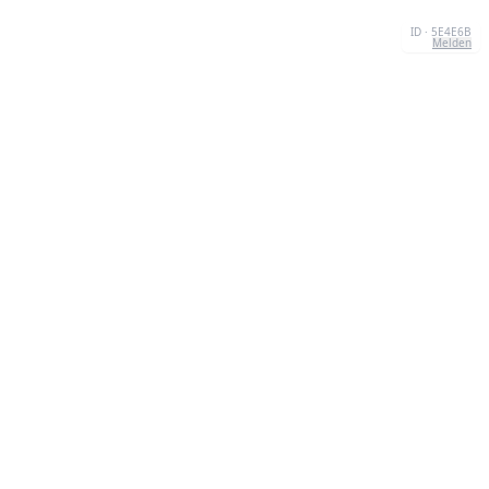
ID · 5E4E6B
Melden
KONTAKT
Chernivtsi, 58013, UA
admin@quizzboom.com
+ 38 066 11 89 88 7