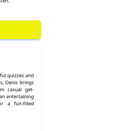
ten.
ful quizzes and
ns, Denis brings
om casual get-
 an entertaining
r a fun-filled