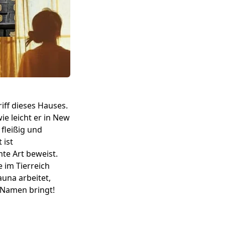
iff dieses Hauses.
e leicht er in New
fleißig und
 ist
te Art beweist.
 im Tierreich
auna arbeitet,
n Namen bringt!