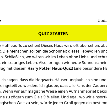
v
Upda
QUIZ STARTEN
e Hufflepuffs zu sehen! Dieses Haus wird oft übersehen, ab
t. Die Menschen sollten die Schönheit dieses liebevollen un
. Schließlich, wo wären wir im Leben ohne Liebe und echt
 ein trauriges Leben. Also, bringen wir heute Sonnenschein
 Tag mit diesem
Harry Potter Haus-Quiz
! Eine besondere Hu
ich sagen, dass die Hogwarts-Häuser unglaublich sind und 
 eingeteilt zu werden. Ich glaube, dass alle Fans der Zaube
en. Wenn wir auf magische Weise einen Aufnahmebrief be
ne zu zögern zum Gleis 9 ¾ eilen. Und egal, wo wir einsorti
magischen Welt zu sein, würde jeden Groll gegen ein besti