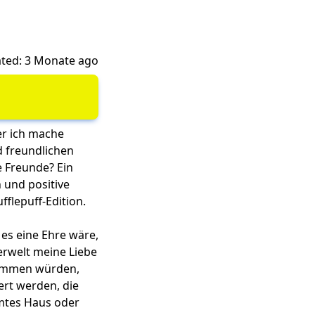
ted: 3 Monate ago
er ich mache
d freundlichen
e Freunde? Ein
 und positive
fflepuff-Edition.
es eine Ehre wäre,
rerwelt meine Liebe
kommen würden,
ert werden, die
mmtes Haus oder