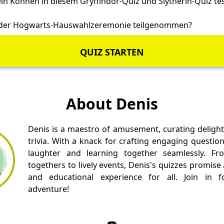
ein Können in diesem
Gryffindor-Quiz
und
Slytherin-Quiz
tes
 der
Hogwarts-Hauswahlzeremonie
teilgenommen?
QUIZ STARTEN
About Denis
Denis is a maestro of amusement, curating delight
trivia. With a knack for crafting engaging questio
laughter and learning together seamlessly. Fr
togethers to lively events, Denis's quizzes promise
and educational experience for all. Join in fo
adventure!