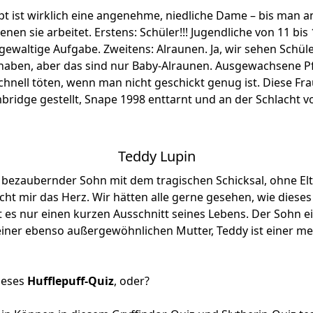
 ist wirklich eine angenehme, niedliche Dame – bis man an
enen sie arbeitet. Erstens: Schüler!!! Jugendliche von 11 bis
 gewaltige Aufgabe. Zweitens: Alraunen. Ja, wir sehen Schüler
haben, aber das sind nur Baby-Alraunen. Ausgewachsene 
nell töten, wenn man nicht geschickt genug ist. Diese Frau
ridge gestellt, Snape 1998 enttarnt und an der Schlacht 
Teddy Lupin
bezaubernder Sohn mit dem tragischen Schicksal, ohne El
ht mir das Herz. Wir hätten alle gerne gesehen, wie dieses
bt es nur einen kurzen Ausschnitt seines Lebens. Der Sohn 
iner ebenso außergewöhnlichen Mutter, Teddy ist einer mei
dieses
Hufflepuff-Quiz
, oder?