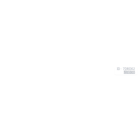
ID · 7DBD02
Melden