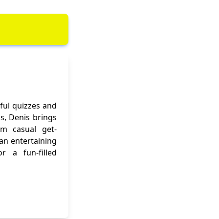
ful quizzes and
ns, Denis brings
om casual get-
 an entertaining
r a fun-filled