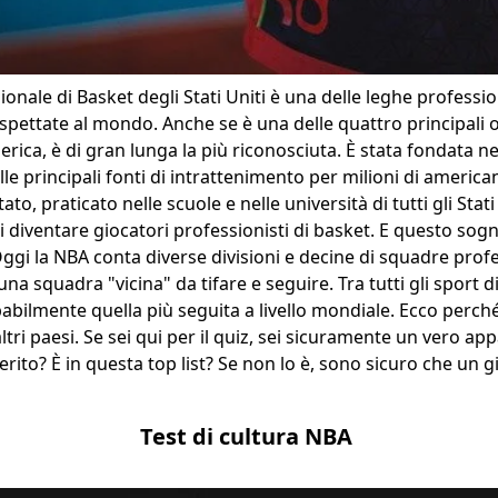
onale di Basket degli Stati Uniti è una delle leghe professio
ispettate al mondo. Anche se è una delle quattro principali 
rica, è di gran lunga la più riconosciuta. È stata fondata ne
le principali fonti di intrattenimento per milioni di american
to, praticato nelle scuole e nelle università di tutti gli Stati
 diventare giocatori professionisti di basket. E questo sogn
 Oggi la NBA conta diverse divisioni e decine di squadre prof
na squadra "vicina" da tifare e seguire. Tra tutti gli sport 
abilmente quella più seguita a livello mondiale. Ecco perché
tri paesi. Se sei qui per il quiz, sei sicuramente un vero app
erito? È in questa top list? Se non lo è, sono sicuro che un 
!
Test di cultura NBA