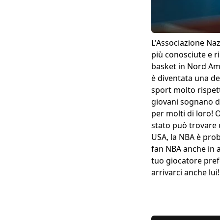
L'Associazione Nazi
più conosciute e r
basket in Nord Ame
è diventata una del
sport molto rispetta
giovani sognano di
per molti di loro!
stato può trovare u
USA, la NBA è prob
fan NBA anche in al
tuo giocatore pref
arrivarci anche lui