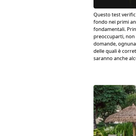
Questo test verifi
fondo nei primi ann
fondamentali. Princ
preoccuparti, non 
domande, ognuna co
delle quali è corre
saranno anche al