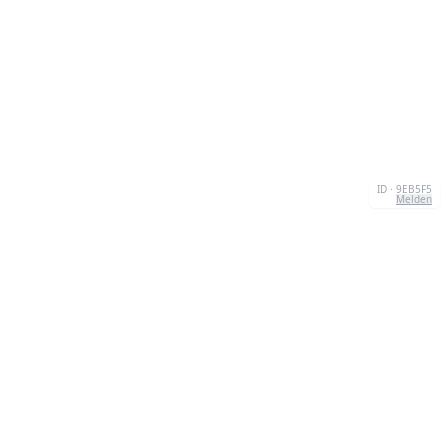
ID · 9EB5F5
Melden
ÜBER UNS