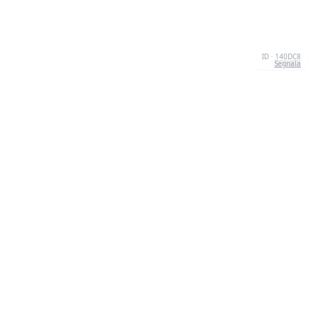
ID · 140DC8
Segnala
CHI SIAMO
We're your go-to destination for an explosion of
quizzesthat are as entertaining as they are
informative.Our mission? To make learning a lively