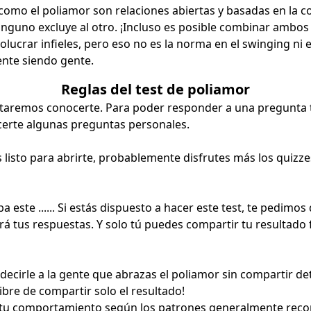
 como el poliamor son relaciones abiertas y basadas en la 
nguno excluye al otro. ¡Incluso es posible combinar ambos
ucrar infieles, pero eso no es la norma en el swinging ni e
nte siendo gente.
Reglas del test de poliamor
entaremos conocerte. Para poder responder a una pregunta 
erte algunas preguntas personales.
s listo para abrirte, probablemente disfrutes más los quizzes
 este ...... Si estás dispuesto a hacer este test, te pedimos
rá tus respuestas. Y solo tú puedes compartir tu resultado 
s decirle a la gente que abrazas el poliamor sin compartir de
 libre de compartir solo el resultado!
á tu comportamiento según los patrones generalmente reco