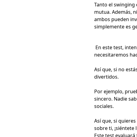
Tanto el swinging
mutua. Además, ni
ambos pueden invol
simplemente es ge
En este test, int
necesitaremos hac
Así que, si no está
divertidos.
Por ejemplo, prueba
sincero. Nadie sab
sociales.
Así que, si quiere
sobre ti, ¡siéntete
Este test evaluar