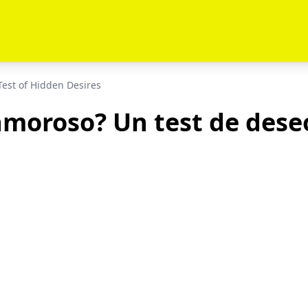
est of Hidden Desires
amoroso? Un test de dese