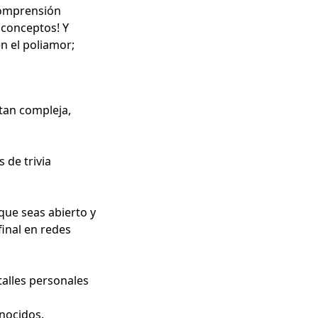
comprensión
 conceptos! Y
n el poliamor;
tan compleja,
 de trivia
 que seas abierto y
final en redes
talles personales
nocidos.