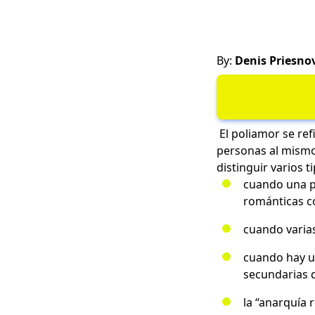
By:
Denis Priesno
El poliamor se re
personas al mismo
distinguir varios 
cuando una
románticas co
cuando varias
cuando hay un
secundarias 
la “anarquía 