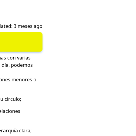
ated: 3 meses ago
as con varias
n día, podemos
ciones menores o
u círculo;
elaciones
rarquía clara;