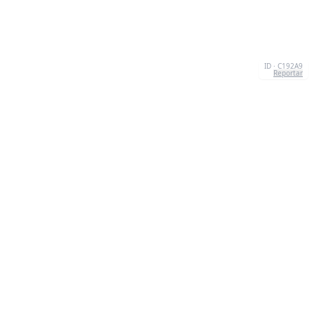
ID · C192A9
Reportar
CONTACTO
Chernivtsi, 58013, UA
admin@quizzboom.com
+ 38 066 11 89 88 7