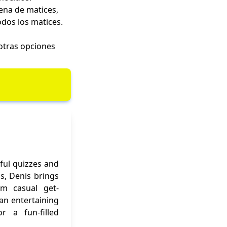
ena de matices,
odos los matices.
 otras opciones
ful quizzes and
ns, Denis brings
om casual get-
 an entertaining
r a fun-filled