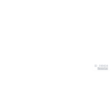
ID · F49434
Reportar