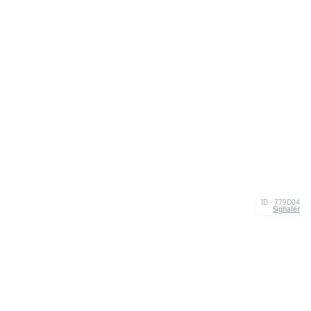
ID · 779D04
Signaler