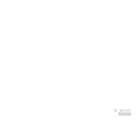
ID · B872E1
Reportar