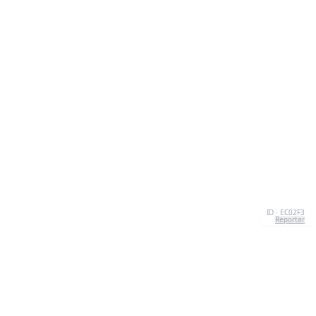
ID · EC02F3
Reportar