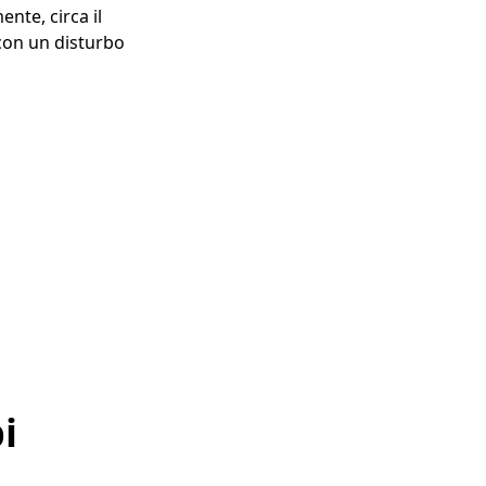
ente, circa il
con un disturbo
i