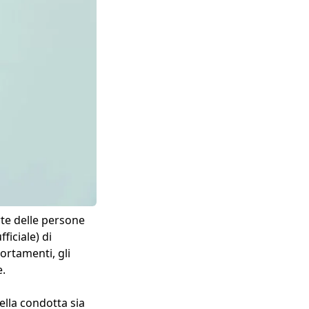
rte delle persone
ficiale) di
ortamenti, gli
e.
lla condotta sia