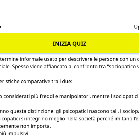
v
U
INIZIA QUIZ
 termine informale usato per descrivere le persone con un d
iale. Spesso viene affiancato al confronto tra “sociopatico v
eristiche comparative tra i due:
o considerati più freddi e manipolatori, mentre i sociopatici
anno questa distinzione: gli psicopatici nascono tali, i sociop
psicopatici si integrino meglio nella società perché imitano l
icemente non importa.
più impulsivi.