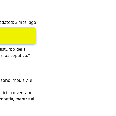
pdated: 3 mesi ago
isturbo della
s. psicopatico.”
 sono impulsivi e
atici lo diventano.
’empatia, mentre ai