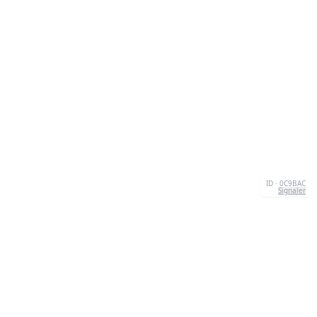
ID · 0C9BAC
Signaler