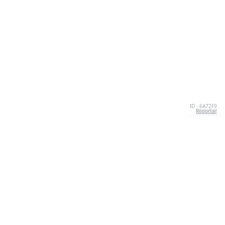
ID · 6A72F9
Reportar