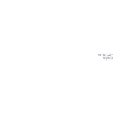
ID · B29A12
Segnala