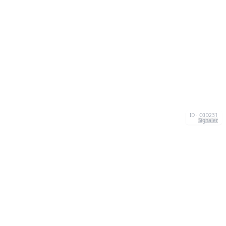
ID · C0D231
Signaler