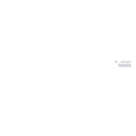
ID · 4FEA43
Reportar