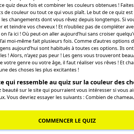
ce quiz deux fois et combiner les couleurs obtenues ! Faite
s de couleur ou tout ce qui vous plaît. Le but de ce quiz est
 les changements dont vous rêvez depuis longtemps. Si vous 
ser et teindre vos cheveux ! Et n’oubliez pas de compléter av
 on l’a ici ! Où peut-on aller aujourd’hui sans croiser quelqu
l’ai moi-même fait plusieurs fois. Comme d’autres options de 
ens aujourd’hui sont habitués à toutes ces options. Ils ont
es ! Alors, n’ayez pas peur ! Les gens vous trouveront beau
e votre genre ou votre âge, il faut réaliser vos rêves ! Et c
’une des choses les plus excitantes !
ce qui ressemble au quiz sur la couleur des c
iz beauté sur le site qui pourraient vous intéresser si vous a
x. Vous devriez essayer les suivants :
Combien de chameau
COMMENCER LE QUIZ