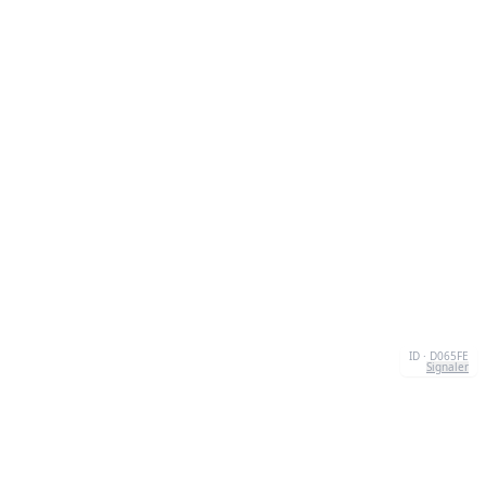
ID · D065FE
Signaler