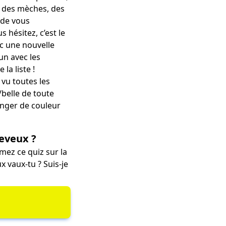
s des mèches, des
 de vous
hésitez, c’est le
ec une nouvelle
’un avec les
la liste !
 vu toutes les
/belle de toute
hanger de couleur
heveux ?
imez ce quiz sur la
x vaux-tu
?
Suis-je