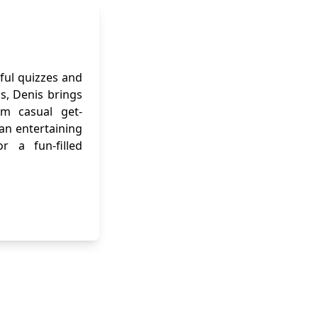
ful quizzes and
ns, Denis brings
om casual get-
 an entertaining
r a fun-filled