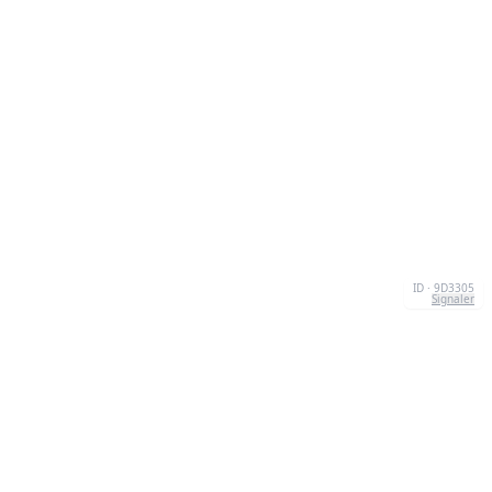
ID · 9D3305
Signaler