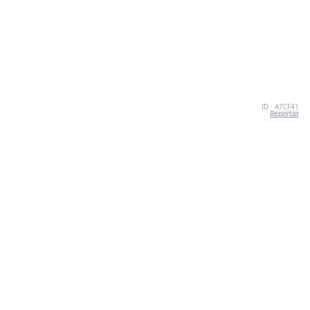
ID · A7CF41
Reportar
SOBRE NÓS