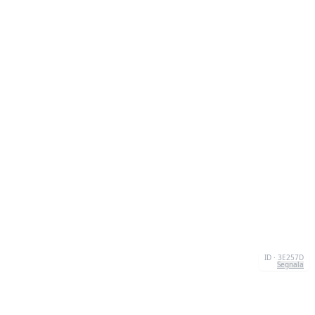
ID · 3E257D
Segnala