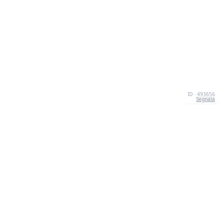
ID · 493656
Segnala
CHI SIAMO