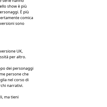
le serie hanno
ello show è più
personaggi. È più
apertamente comica
 versioni sono
 versione UK,
sità per altro.
uppo dei personaggi
come persone che
lia nel corso di
chi narrativi.
i, ma tieni