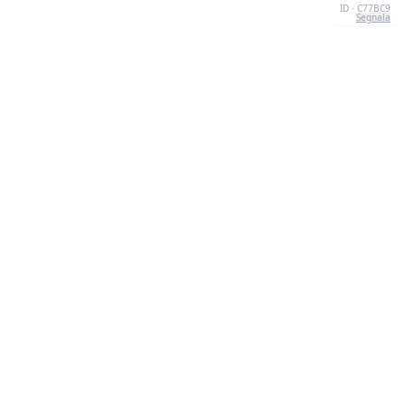
ID · C77BC9
Segnala
CONTATTI
Chernivtsi, 58013, UA
admin@quizzboom.com
+ 38 066 11 89 88 7