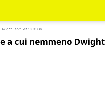
n Dwight Can't Get 100% On
ice a cui nemmeno Dwight