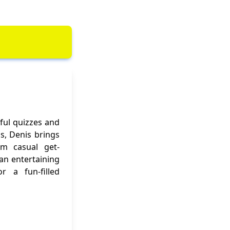
ful quizzes and
ns, Denis brings
om casual get-
 an entertaining
r a fun-filled