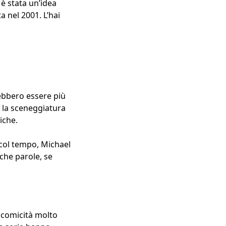
è stata un’idea
a nel 2001. L’hai
ebbero essere più
e la sceneggiatura
iche.
 col tempo, Michael
oche parole, se
 comicità molto