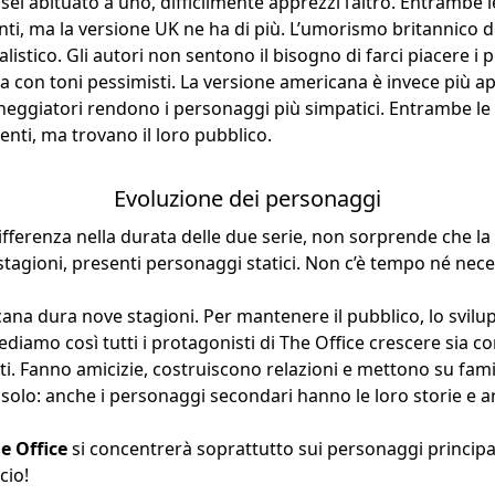
 sei abituato a uno, difficilmente apprezzi l’altro. Entrambe 
ti, ma la versione UK ne ha di più. L’umorismo britannico d
listico. Gli autori non sentono il bisogno di farci piacere i 
 con toni pessimisti. La versione americana è invece più 
ceneggiatori rendono i personaggi più simpatici. Entrambe le
nti, ma trovano il loro pubblico.
Evoluzione dei personaggi
fferenza nella durata delle due serie, non sorprende che la
agioni, presenti personaggi statici. Non c’è tempo né neces
ana dura nove stagioni. Per mantenere il pubblico, lo svil
diamo così tutti i protagonisti di The Office crescere sia 
i. Fanno amicizie, costruiscono relazioni e mettono su famig
solo: anche i personaggi secondari hanno le loro storie e ar
e Office
si concentrerà soprattutto sui personaggi principal
cio!