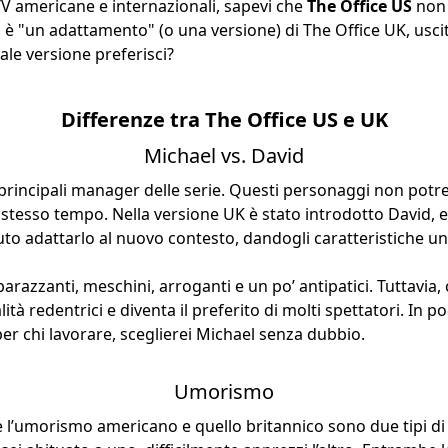
TV americane e internazionali, sapevi che
The Office US
non 
à è "un adattamento" (o una versione) di The Office UK, uscit
uale versione preferisci?
Differenze tra The Office US e UK
Michael vs. David
principali manager delle serie. Questi personaggi non potr
lo stesso tempo. Nella versione UK è stato introdotto David, 
o adattarlo al nuovo contesto, dandogli caratteristiche un
razzanti, meschini, arroganti e un po’ antipatici. Tuttavia,
tà redentrici e diventa il preferito di molti spettatori. In p
per chi lavorare, sceglierei Michael senza dubbio.
Umorismo
 l’umorismo americano e quello britannico sono due tipi di