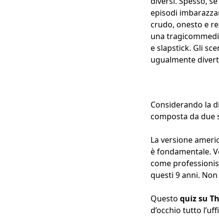
diversi. Spesso, se
episodi imbarazzan
crudo, onesto e rea
una tragicommedia
e slapstick. Gli s
ugualmente diverte
Considerando la di
composta da due st
La versione americ
è fondamentale. Ve
come professionist
questi 9 anni. Non 
Questo
quiz su Th
d’occhio tutto l’uffi