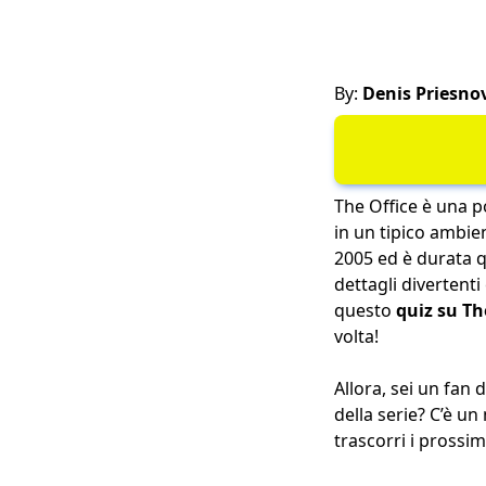
By:
Denis Priesno
The Office è una 
in un tipico ambien
2005 ed è durata q
dettagli divertent
questo
quiz su Th
volta!
Allora, sei un fan
della serie? C’è un
trascorri i prossim