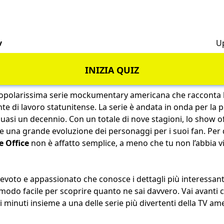
v
U
INIZIA QUIZ
popolarissima serie mockumentary americana che racconta l
te di lavoro statunitense. La serie è andata in onda per la p
uasi un decennio. Con un totale di nove stagioni, lo show of
i e una grande evoluzione dei personaggi per i suoi fan. Per
e Office
non è affatto semplice, a meno che tu non l’abbia vi
 devoto e appassionato che conosce i dettagli più interessant
 modo facile per scoprire quanto ne sai davvero. Vai avanti c
i minuti insieme a una delle serie più divertenti della TV am