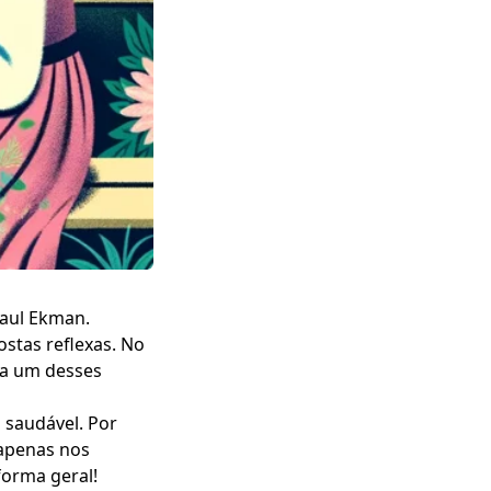
aul Ekman
.
ostas reflexas. No
 a um desses
saudável. Por
 apenas nos
forma geral!