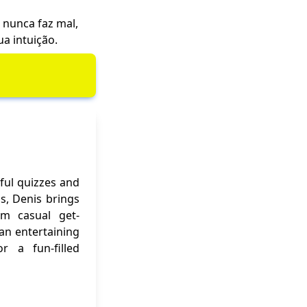
 nunca faz mal,
a intuição.
ful quizzes and
ns, Denis brings
om casual get-
 an entertaining
r a fun-filled