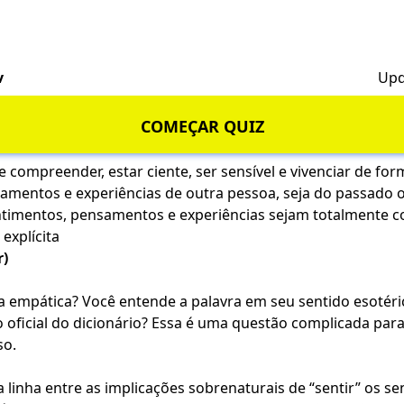
v
Upd
COMEÇAR QUIZ
e compreender, estar ciente, ser sensível e vivenciar de for
amentos e experiências de outra pessoa, seja do passado 
timentos, pensamentos e experiências sejam totalmente 
 explícita
r)
 empática? Você entende a palavra em seu sentido esotéri
o oficial do dicionário? Essa é uma questão complicada par
so.
 linha entre as implicações sobrenaturais de “sentir” os s