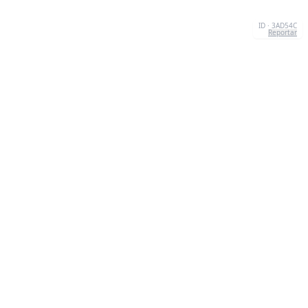
ID · 3AD54C
Reportar
CONTATO
Chernivtsi, 58013, UA
admin@quizzboom.com
+ 38 066 11 89 88 7