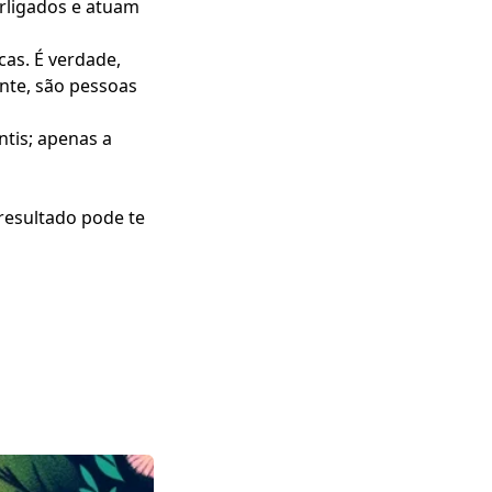
erligados e atuam
as. É verdade,
nte, são pessoas
tis; apenas a
resultado pode te