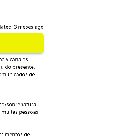
ated: 3 meses ago
ma vicária os
ou do presente,
comunicados de
co/
sobrenatural
a muitas pessoas
entimentos de