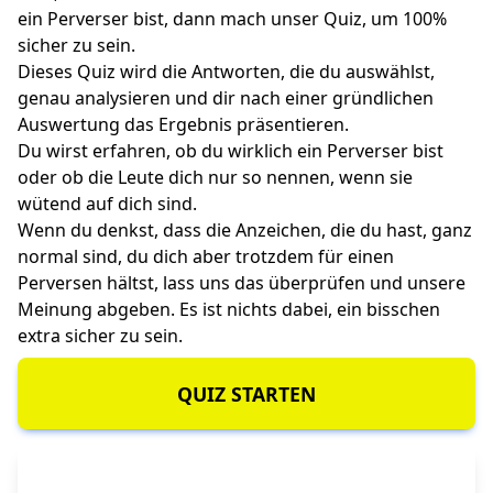
ein Perverser bist, dann mach unser Quiz, um 100%
sicher zu sein.
Dieses Quiz wird die Antworten, die du auswählst,
genau analysieren und dir nach einer gründlichen
Auswertung das Ergebnis präsentieren.
Du wirst erfahren, ob du wirklich ein Perverser bist
oder ob die Leute dich nur so nennen, wenn sie
wütend auf dich sind.
Wenn du denkst, dass die Anzeichen, die du hast, ganz
normal sind, du dich aber trotzdem für einen
Perversen hältst, lass uns das überprüfen und unsere
Meinung abgeben. Es ist nichts dabei, ein bisschen
extra sicher zu sein.
QUIZ STARTEN