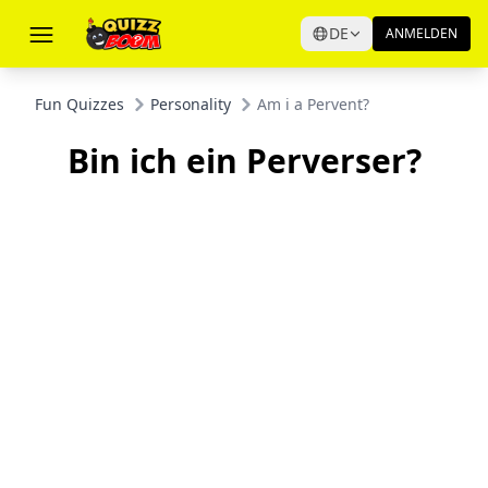
DE
ANMELDEN
Fun Quizzes
Personality
Am i a Pervent?
Bin ich ein Perverser?