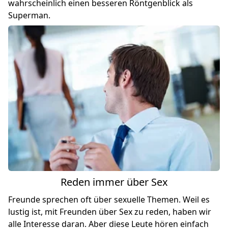
wahrscheinlich einen besseren Röntgenblick als
Superman.
Reden immer über Sex
Freunde sprechen oft über
sexuelle Themen
. Weil es
lustig ist, mit Freunden über Sex zu reden, haben wir
alle Interesse daran. Aber diese Leute hören einfach