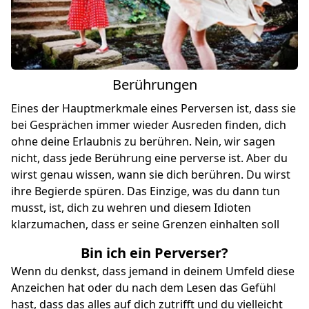
Berührungen
Eines der Hauptmerkmale eines Perversen ist, dass sie
bei Gesprächen immer wieder Ausreden finden, dich
ohne deine Erlaubnis zu berühren. Nein, wir sagen
nicht, dass jede Berührung eine perverse ist. Aber du
wirst genau wissen, wann sie dich berühren. Du wirst
ihre Begierde spüren. Das Einzige, was du dann tun
musst, ist, dich zu wehren und diesem Idioten
klarzumachen, dass er seine Grenzen einhalten soll
Bin ich ein Perverser?
Wenn du denkst, dass jemand in deinem Umfeld diese
Anzeichen hat oder du nach dem Lesen das Gefühl
hast, dass das alles auf dich zutrifft und du vielleicht