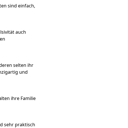
ten sind einfach,
lsivität auch
gen
deren selten ihr
nzigartig und
lten ihre Familie
nd sehr praktisch