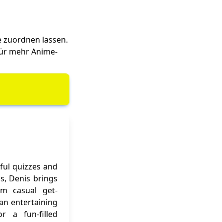
e zuordnen lassen.
Für mehr Anime-
ful quizzes and
ns, Denis brings
om casual get-
 an entertaining
r a fun-filled