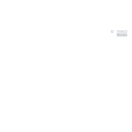
ID · 7008CD
Melden
KONTAKT
Chernivtsi, 58013, UA
admin@quizzboom.com
+ 38 066 11 89 88 7