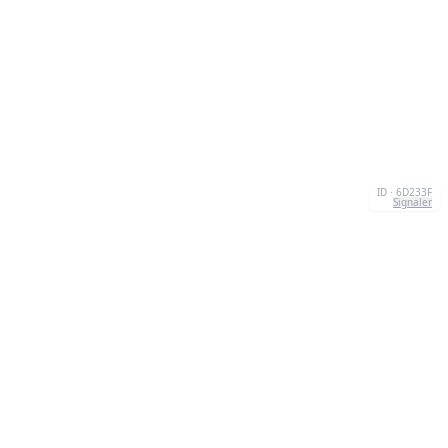
ID · 6D233F
Signaler