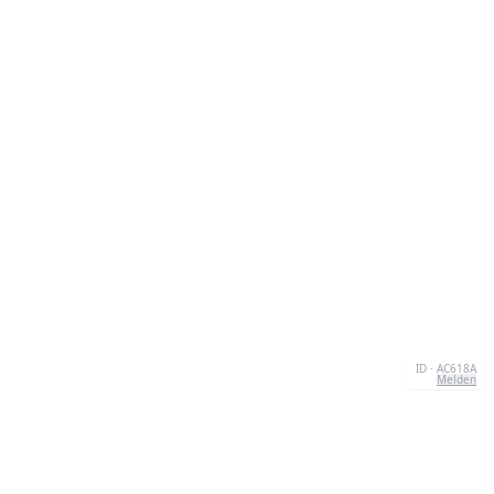
ID · AC618A
Melden