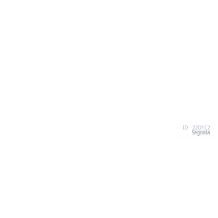
ID · 22D1C2
Segnala