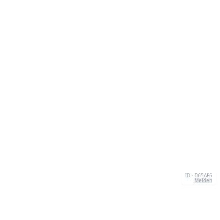
ID · D65AF6
Melden