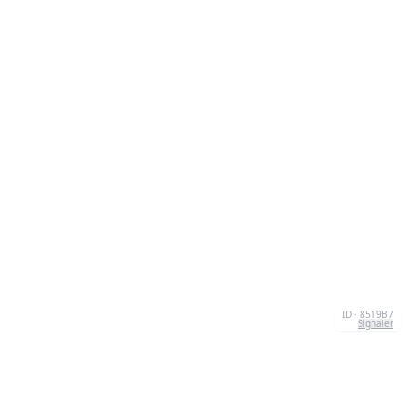
ID · 8519B7
Signaler