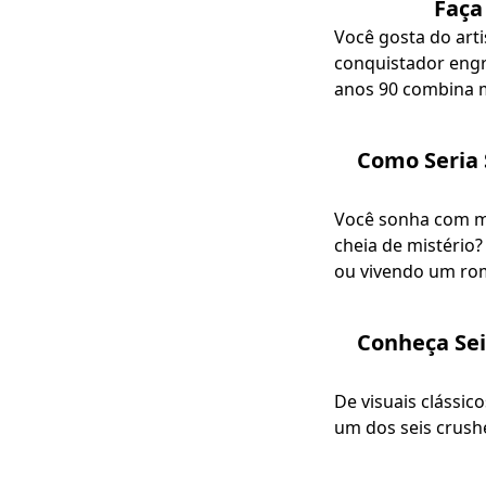
Faça
Você gosta do art
conquistador engra
anos 90 combina m
Como Seria 
Você sonha com m
cheia de mistério?
ou vivendo um rom
Conheça Sei
De visuais clássic
um dos seis crush