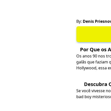
By:
Denis Priesno
Por Que os A
Os anos 90 nos tr
galãs que faziam 
Hollywood, essa er
Descubra Q
Se você vivesse n
bad boy misterios