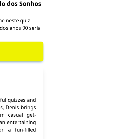
do dos Sonhos
he neste quiz
dos anos 90 seria
ful quizzes and
ns, Denis brings
om casual get-
 an entertaining
r a fun-filled