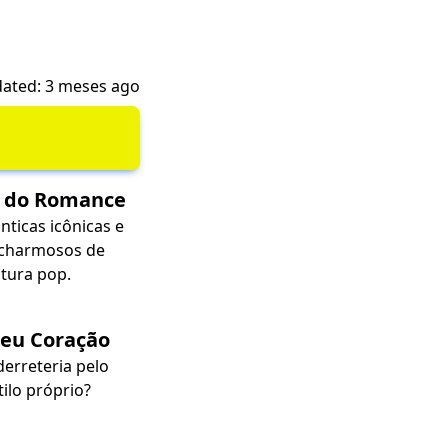
ated: 3 meses ago
 e do Romance
ticas icônicas e
s charmosos de
ltura pop.
Seu Coração
erreteria pelo
ilo próprio?