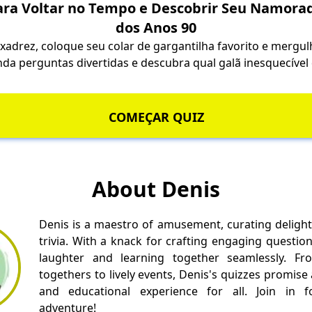
ara Voltar no Tempo e Descobrir Seu Namora
dos Anos 90
xadrez, coloque seu colar de gargantilha favorito e mergul
da perguntas divertidas e descubra qual galã inesquecível 
COMEÇAR QUIZ
About Denis
Denis is a maestro of amusement, curating delight
trivia. With a knack for crafting engaging questio
laughter and learning together seamlessly. Fr
togethers to lively events, Denis's quizzes promise
and educational experience for all. Join in fo
adventure!