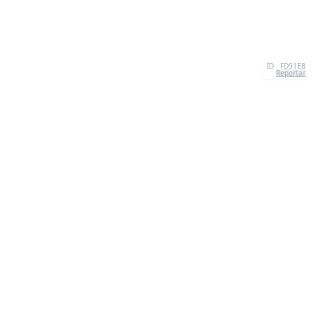
ID · FD91E8
Reportar
CONTATO
Chernivtsi, 58013, UA
admin@quizzboom.com
+ 38 066 11 89 88 7