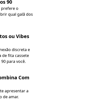
os 90
 prefere o
brir qual galã dos
tos ou Vibes
exão discreta e
 de fita cassete
 90 para você.
 Combina Com
 te apresentar a
o de amar.