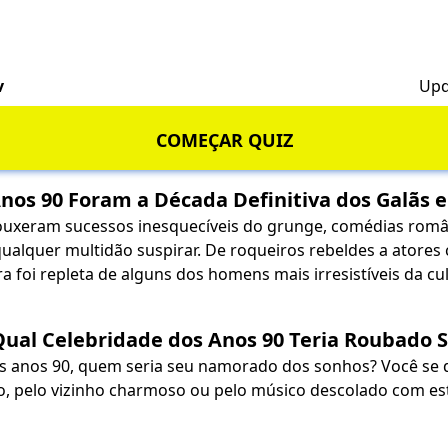
v
Upd
COMEÇAR QUIZ
nos 90 Foram a Década Definitiva dos Galãs
ouxeram sucessos inesquecíveis do grunge, comédias român
qualquer multidão suspirar. De roqueiros rebeldes a atore
a foi repleta de alguns dos homens mais irresistíveis da cu
ual Celebridade dos Anos 90 Teria Roubado 
os anos 90, quem seria seu namorado dos sonhos? Você se d
o, pelo vizinho charmoso ou pelo músico descolado com est